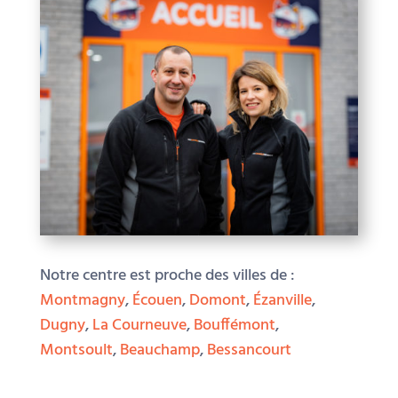
Notre centre est proche des villes de :
Montmagny
,
Écouen
,
Domont
,
Ézanville
,
Dugny
,
La Courneuve
,
Bouffémont
,
Montsoult
,
Beauchamp
,
Bessancourt