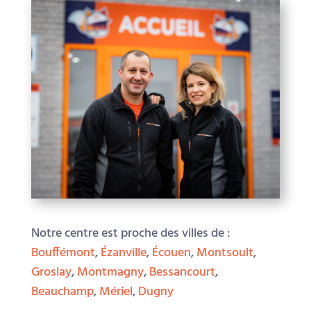
Notre centre est proche des villes de :
Bouffémont
,
Ézanville
,
Écouen
,
Montsoult
,
Groslay
,
Montmagny
,
Bessancourt
,
Beauchamp
,
Mériel
,
Dugny